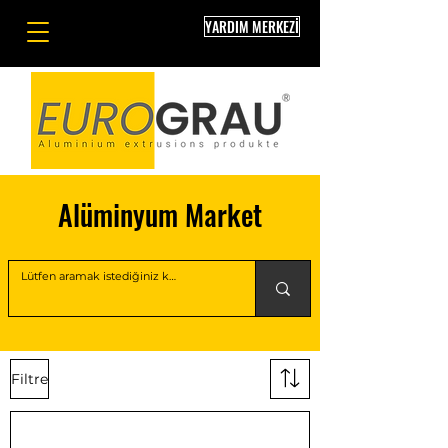
YARDIM MERKEZİ
Alüminyum Market
Filtre