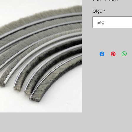
Ölçü
*
Seç