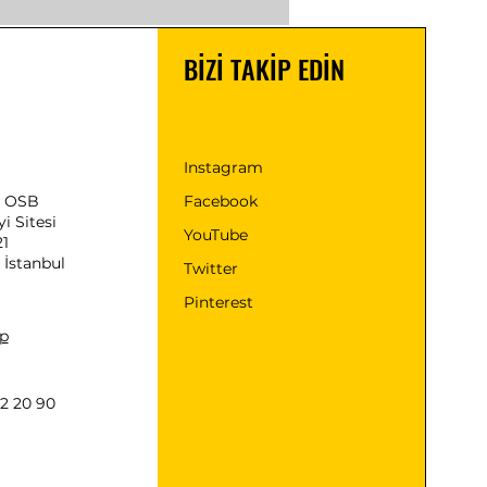
BİZİ TAKİP EDİN
Instagram
ü OSB
Facebook
i Sitesi
YouTube
21
 İstanbul
Twitter
Pinterest
p
2 20 90