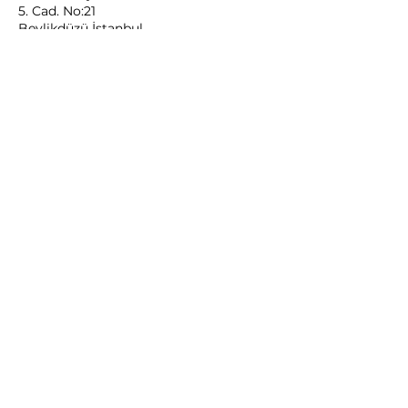
5. Cad. No:21
Beylikdüzü İstanbul
Yol Tarifi:
Google Map
Tel:
+90 850 242 20 90
BİZİ TAKİP EDİN
Instagram
Facebook
YouTube
Twitter
Pinterest
Nakliye & Teslimat