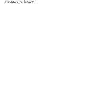
Beylikdüzü İstanbul
Yol Tarifi:
Google Map
Tel:
+90 850 242 20 90
BİZİ TAKİP EDİN
Instagram
Facebook
YouTube
Twitter
Pinterest
Nakliye & Teslimat
Şartlar & Koşullar