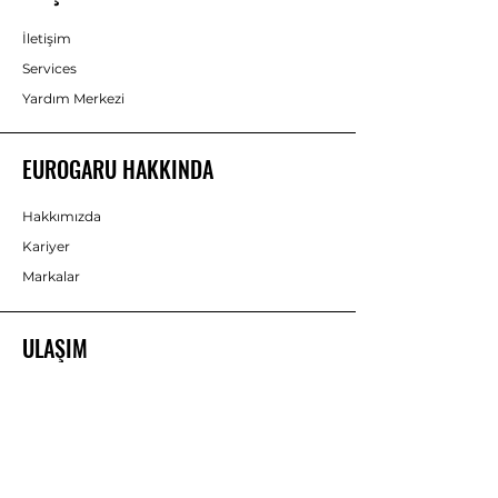
İletişim
Services
Yardım Merkezi
EUROGARU HAKKINDA
Hakkımızda
Kariyer
Markalar
ULAŞIM
Adres:
Beylikdüzü OSB
Birlik Sanayi Sitesi
5. Cad. No:21
Beylikdüzü İstanbul